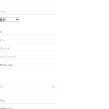
IVES
報
イン
フィード
ントフィード
Press.org
投稿
休業中です