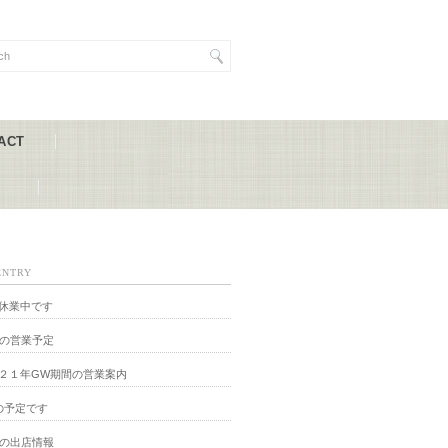
ACT
）
ENTRY
休業中です
月の営業予定
２１年GW期間の営業案内
の予定です
月の出店情報