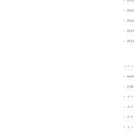
201
201
201
201
201
カテゴ
work
お知
イベ
スイ
テラ
ドッ