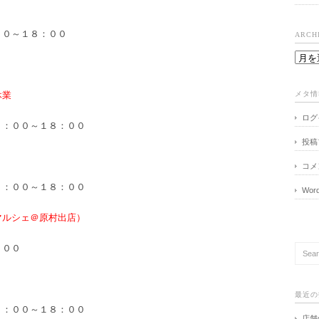
００～１８：００
ARCH
休業
メタ情
ログ
１：００～１８：００
投稿
コメ
１：００～１８：００
Word
マルシェ＠原村出店）
：００
最近の
１：００～１８：００
店舗