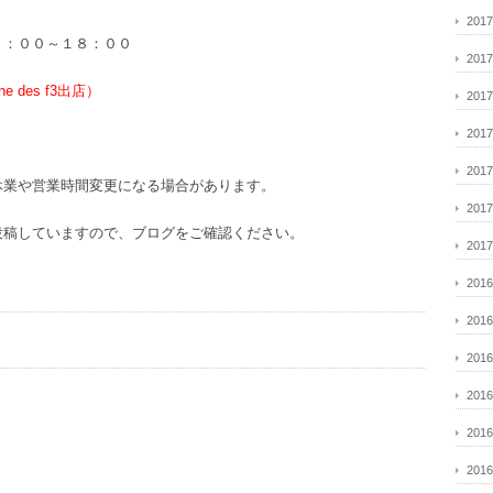
201
１：００～１８：００
201
 des f3出店）
201
201
201
休業や営業時間変更になる場合があります。
201
投稿していますので、ブログをご確認ください。
201
201
201
201
201
201
201