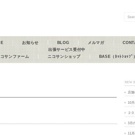
ME
お知らせ
BLOG
メルマガ
CONT
出張サービス受付中
ニコサンファーム
ニコサンショップ
BASE（ﾈｯﾄｼｮｯﾌﾟ
NEW 
店舗
10
２０
3月
11