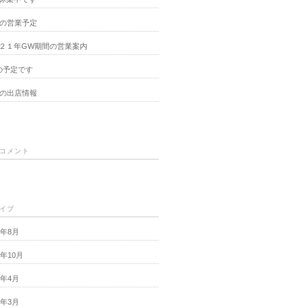
月の営業予定
２１年GW期間の営業案内
の予定です
月の出店情報
コメント
イブ
4年8月
1年10月
1年4月
1年3月