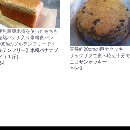
産無農薬米粉を使ったもちも
完熟バナナ入り米粉食パン
100%のグルテンフリーです
直径約20cmの巨大クッキー
ルテンフリー】米粉バナナブ
ザックザクで食べ応え十分で
ド（１斤）
ニコサンオッキー
64
￥648