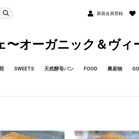
新規会員登録
ェ〜オーガニック＆ヴィ
荷
SWEETS
天然酵母パン
FOOD
農産物
G
詰め合わせセット
パイ
マフィン
ケーキ
タルト
スコーン
クッキー
プリン・ゼリー
ティラミス
和菓子
パン
米粉パン（グルテンフ
食パン
パイ
キッシュ
加工品
その他
リー）