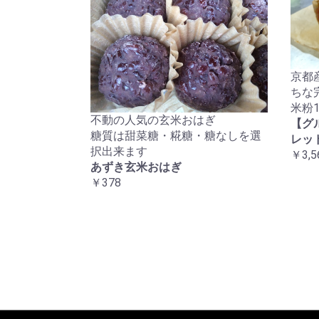
京都
ちな
米粉
不動の人気の玄米おはぎ
【グ
糖質は甜菜糖・糀糖・糖なしを選
レッ
択出来ます
￥3,5
あずき玄米おはぎ
￥378