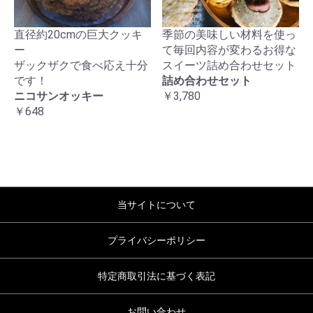
直径約20cmの巨大クッキ
季節の美味しい材料を使っ
ー
て毎回内容が変わるお得な
ザックザクで食べ応え十分
スイーツ詰め合わせセット
です！
詰め合わせセット
ニコサンオッキー
￥3,780
￥648
当サイトについて
プライバシーポリシー
特定商取引法に基づく表記
お問い合わせ