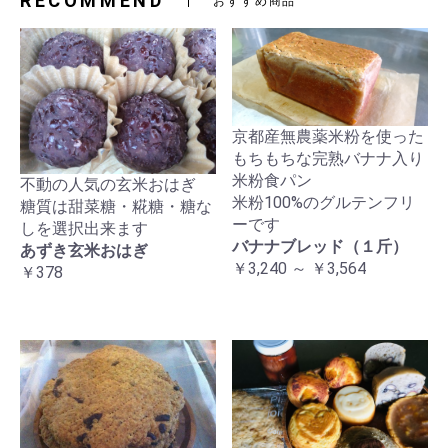
RECOMMEND
おすすめ商品
京都産無農薬米粉を使った
もちもちな完熟バナナ入り
米粉食パン
不動の人気の玄米おはぎ
米粉100%のグルテンフリ
糖質は甜菜糖・糀糖・糖な
ーです
しを選択出来ます
バナナブレッド（１斤）
あずき玄米おはぎ
￥3,240 ～ ￥3,564
￥378