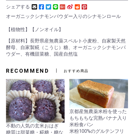
シェアする
オーガニックシナモンパウダー入りのシナモンロール
【植物性】【ノンオイル】
【原材料】長野県産無農薬スペルト小麦粉、自家製天然
酵母、自家製糀（こうじ）糖、オーガニックシナモンパ
ウダー、有機甜菜糖、国産自然塩
RECOMMEND
おすすめ商品
京都産無農薬米粉を使った
もちもちな完熟バナナ入り
米粉食パン
不動の人気の玄米おはぎ
米粉100%のグルテンフリ
糖質は甜菜糖・糀糖・糖な