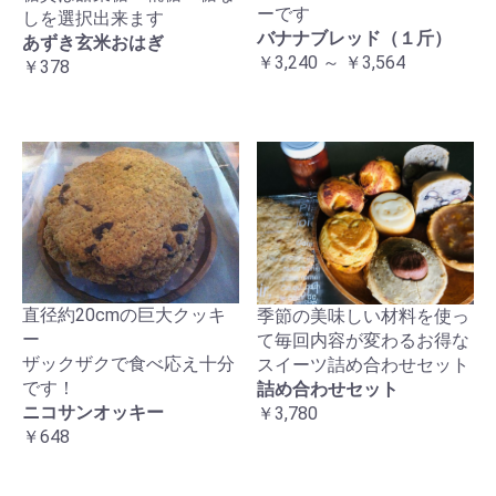
ーです
しを選択出来ます
バナナブレッド（１斤）
あずき玄米おはぎ
￥3,240 ～ ￥3,564
￥378
直径約20cmの巨大クッキ
季節の美味しい材料を使っ
ー
て毎回内容が変わるお得な
ザックザクで食べ応え十分
スイーツ詰め合わせセット
です！
詰め合わせセット
ニコサンオッキー
￥3,780
￥648