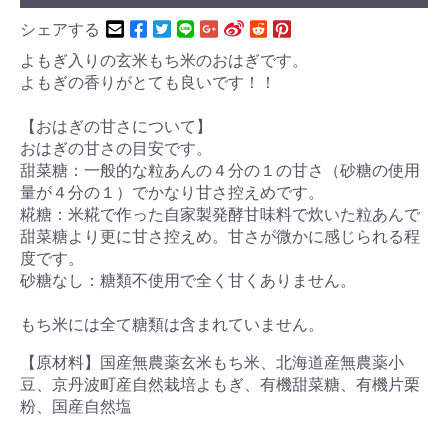
シェアする
よもぎ入りの玄米もち米のおはぎです。
よもぎの香りがとても良いです！！
【おはぎの甘さについて】
おはぎの甘さの目安です。
甜菜糖：一般的な粒あんの４分の１の甘さ（砂糖の使用
量が４分の１）でかなり甘さ控えめです。
糀糖：米糀で作った自家製発酵甘味料で炊いた粒あんで
甜菜糖より更に甘さ控えめ。甘さが微かに感じられる程
度です。
砂糖なし：糖類不使用で全く甘くありません。
もち米には全て糖類は含まれていません。
【原材料】国産無農薬玄米もち米、北海道産無農薬小
豆、京丹波町産自然栽培よもぎ、有機甜菜糖、有機片栗
粉、国産自然塩