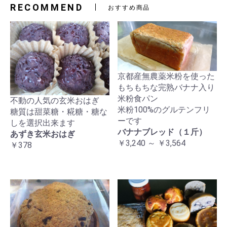
RECOMMEND
おすすめ商品
京都産無農薬米粉を使った
もちもちな完熟バナナ入り
米粉食パン
不動の人気の玄米おはぎ
米粉100%のグルテンフリ
糖質は甜菜糖・糀糖・糖な
ーです
しを選択出来ます
バナナブレッド（１斤）
あずき玄米おはぎ
￥3,240 ～ ￥3,564
￥378