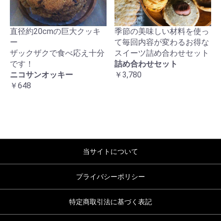
直径約20cmの巨大クッキ
季節の美味しい材料を使っ
ー
て毎回内容が変わるお得な
ザックザクで食べ応え十分
スイーツ詰め合わせセット
です！
詰め合わせセット
ニコサンオッキー
￥3,780
￥648
当サイトについて
プライバシーポリシー
特定商取引法に基づく表記